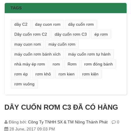
TAGS
dây C2
day cuon rom
dây cuốn rơm
Dây cuốn rơm C2
dây cuốn rơm C3
ép rơm
may cuon rom
máy cuốn rơm
máy cuốn rơm bánh xích
máy cuốn rơm tự hành
nhà máy ép rơm
rom
Rơm
rơm đóng bánh
rơm ép
rơm khô
rom kien
rơm kiện
rơm vuông
DÂY CUỐN RƠM C3 ĐÃ CÓ HÀNG
Đăng bởi:
Công Ty TNHH SX & TM Nông Thành Phát
0
28 June, 2017 09:03 PM