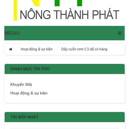
MENU
Hoạt động & sự kiện
Dây cuốn rơm C3 đã có hàng
DANH MỤC TIN TỨC
Khuyến Mãi
Hoạt động & sự kiện
TIN MỚI NHẤT