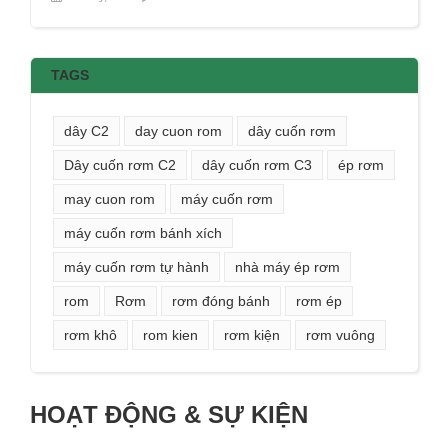
TAGS
dây C2
day cuon rom
dây cuốn rơm
Dây cuốn rơm C2
dây cuốn rơm C3
ép rơm
may cuon rom
máy cuốn rơm
máy cuốn rơm bánh xích
máy cuốn rơm tự hành
nhà máy ép rơm
rom
Rơm
rơm đóng bánh
rơm ép
rơm khô
rom kien
rơm kiện
rơm vuông
HOẠT ĐỘNG & SỰ KIỆN