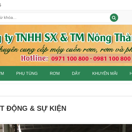
6
ƠM
PHỤ TÙNG
RƠM
DÂY
KHUYẾN MÃI
T ĐỘNG & SỰ KIỆN