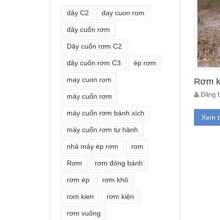
dây C2
day cuon rom
dây cuốn rơm
Dây cuốn rơm C2
dây cuốn rơm C3
ép rơm
may cuon rom
Rơm k
Đăng b
máy cuốn rơm
máy cuốn rơm bánh xích
Xem 
máy cuốn rơm tự hành
nhà máy ép rơm
rom
Rơm
rơm đóng bánh
rơm ép
rơm khô
rom kien
rơm kiện
rơm vuông